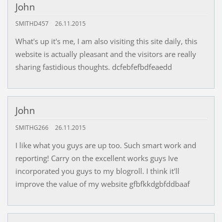
John
SMITHD457
26.11.2015
What's up it's me, I am also visiting this site daily, this
website is actually pleasant and the visitors are really
sharing fastidious thoughts. dcfebfefbdfeaedd
John
SMITHG266
26.11.2015
I like what you guys are up too. Such smart work and
reporting! Carry on the excellent works guys Ive
incorporated you guys to my blogroll. I think it'll
improve the value of my website gfbfkkdgbfddbaaf