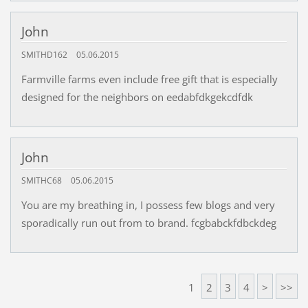
John
SMITHD162
05.06.2015
Farmville farms even include free gift that is especially
designed for the neighbors on eedabfdkgekcdfdk
John
SMITHC68
05.06.2015
You are my breathing in, I possess few blogs and very
sporadically run out from to brand. fcgbabckfdbckdeg
1
2
3
4
>
>>